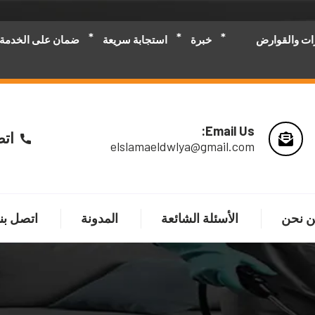
رات والقوارض
خبرة
استجابة سريعة
ضمان على الخدمة
Email Us:
اتص
elslamaeldwlya@gmail.com
 نحن
الأسئلة الشائعة
المدونة
اتصل بنا