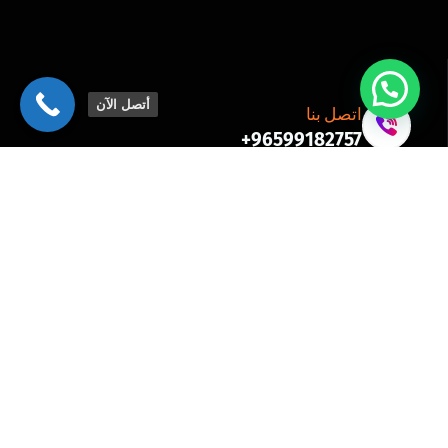
أتصل الآن
اتصل بنا
96599182757+
انضم إلى النشرة الإخبارية