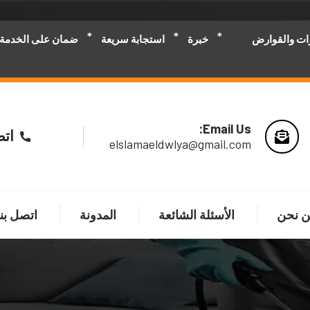
رات والقوارض
خبرة
استجابة سريعة
ضمان على الخدمة
Email Us:
اتص
elslamaeldwlya@gmail.com
 نحن
الأسئلة الشائعة
المدونة
اتصل بنا