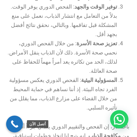
توفير الوقت والجهد
: الفحص الدوري يوفر الوقت.
بدلاً من التعامل مع انتشار الذباب، نعمل على منع
المشكلة قبل تفاقمها. وبالتالي، نحقق نتائج أفضل
بجهد أقل.
تعزيز صحة الأسرة
: من خلال الفحص الدوري،
نحمي صحة الأسرة. ذلك لأن الذباب ينقل الأمراض.
لذلك، الحد من تكاثره يعد أمراً مهماً للحفاظ على
صحة العائلة.
المسؤولية البيئية
: الفحص الدوري يعكس مسؤولية
الفرد تجاه البيئة. إذ أننا نساهم في حماية المحيط
من خلال القضاء على مزارع الذباب، مما يقلل من
تأثيره السلبي.
أتصل الآن
باختصار، إن الفحص والتقييم الدوري يعدان جزءاً أساسياً
من
مكافحة الذباب
. إنه يتيح لنا اتخاذ خطوات استباقية،