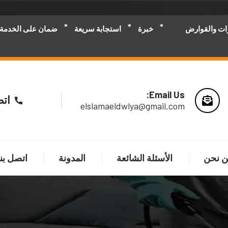
رات والقوارض
خبرة
استجابة سريعة
ضمان على الخدمة
Email Us:
اتص
elslamaeldwlya@gmail.com
 نحن
الأسئلة الشائعة
المدونة
اتصل بنا